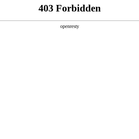
产品及服务
行业解决方案
合作伙伴
投资者关系
是z6人生就是博数码的重要发展战略之一。z6人生就是博数码在遵从适用
建立和完善有效的、可持续、可信赖的网络安全与隐私保护保障体系
6人生就是博数码充分理解隐私保护的重要性，致力于保护消费者、客户
人数据保护法律法规。